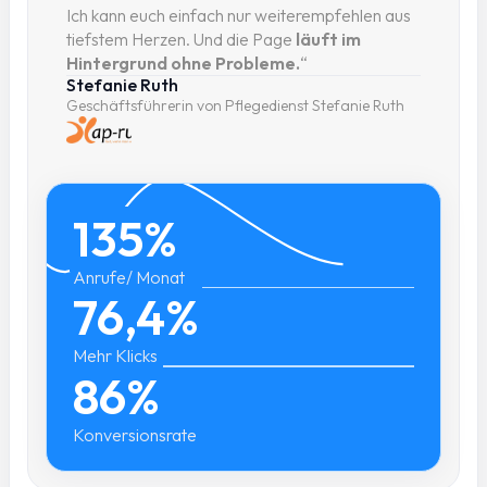
Ich kann euch einfach nur weiterempfehlen aus
tiefstem Herzen. Und die Page
läuft im
Hintergrund ohne Probleme.
“
Stefanie Ruth
Geschäftsführerin von Pflegedienst Stefanie Ruth
135%
Anrufe/ Monat
76,4%
Mehr Klicks
86%
Konversionsrate