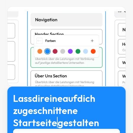
Lass
dir
eine
auf
dich
zugeschnit­tene
Startseite
gestalten