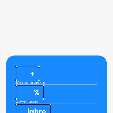
+
Designprojekte
%
Zuverlässig
Jahre