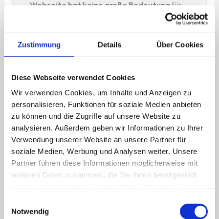
Webseite hat keine große Bedeutung
für
unser Unternehmen. Hauptsache eine Adresse
im Internet. Der Wechsel zu Curaflow hat mich
eines Besseren belehrt.
Zustimmung
Details
Über Cookies
Wir haben jetzt eine tolle, professionelle und
sehr menschliche Webseite.Außerdem haben
Diese Webseite verwendet Cookies
wir eine
hohe Anzahl an Kundenanfragen
und auch Bewerbungen.
Die Zusammenarbeit
Wir verwenden Cookies, um Inhalte und Anzeigen zu
mit Curaflow ist sehr professionell.Man reagiert
personalisieren, Funktionen für soziale Medien anbieten
schnell, wir werden ernst genommen und Dinge
zu können und die Zugriffe auf unsere Website zu
werden zügig umgesetzt.
Großartig!
analysieren. Außerdem geben wir Informationen zu Ihrer
Franziska Amaral
Verwendung unserer Website an unsere Partner für
Gesellschafterin NanaCare
soziale Medien, Werbung und Analysen weiter. Unsere
Partner führen diese Informationen möglicherweise mit
weiteren Daten zusammen, die Sie ihnen bereitgestellt
haben oder die sie im Rahmen Ihrer Nutzung der Dienste
19x
gesammelt haben.
Einwilligungsauswahl
Notwendig
Anfragen/ Monat